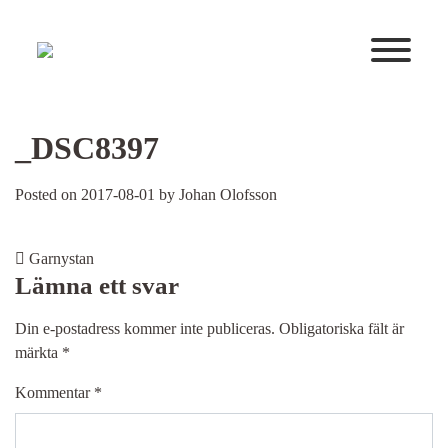
Huvudnavigering
_DSC8397
Posted on
2017-08-01
by
Johan Olofsson
Post navigation
Garnystan
Lämna ett svar
Din e-postadress kommer inte publiceras.
Obligatoriska fält är
märkta
*
Kommentar
*