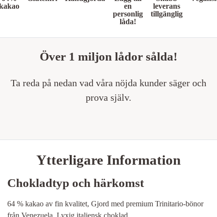
kakao
en
leverans
personlig
tillgänglig
låda!
Över 1 miljon lådor sålda!
Ta reda på nedan vad våra nöjda kunder säger och
prova själv.
Ytterligare Information
Chokladtyp och härkomst
64 % kakao av ​​fin kvalitet, Gjord med premium Trinitario-bönor
från Venezuela, Lyxig italiensk choklad