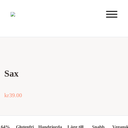
Huvudnavigering
Sax
kr
39.00
64%
Glutenfri
Handgjorda
Lägg till
Snabb
Vegans