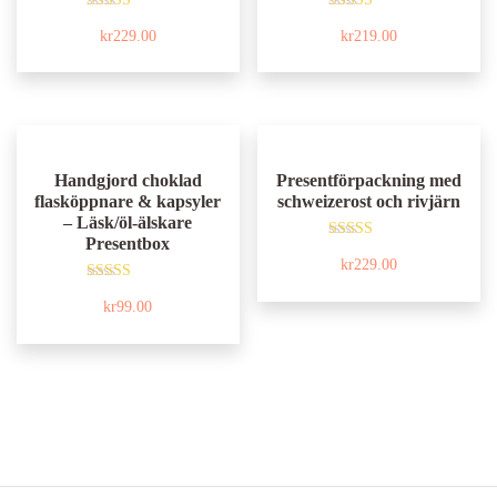
Betygsatt
Betygsatt
kr
229.00
kr
219.00
5.00
5.00
av 5
av 5
Handgjord choklad
Presentförpackning med
flasköppnare & kapsyler
schweizerost och rivjärn
– Läsk/öl-älskare
Presentbox
Betygsatt
kr
229.00
5.00
av 5
Betygsatt
kr
99.00
5.00
av 5