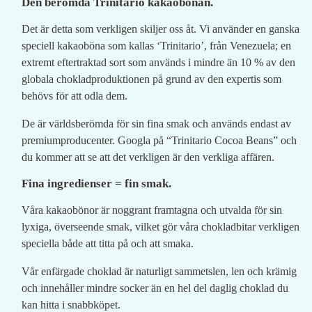
Den berömda Trinitario kakaobönan.
Det är detta som verkligen skiljer oss åt. Vi använder en ganska
speciell kakaoböna som kallas ‘Trinitario’, från Venezuela; en
extremt eftertraktad sort som används i mindre än 10 % av den
globala chokladproduktionen på grund av den expertis som
behövs för att odla dem.
De är världsberömda för sin fina smak och används endast av
premiumproducenter. Googla på “Trinitario Cocoa Beans” och
du kommer att se att det verkligen är den verkliga affären.
Fina ingredienser = fin smak.
Våra kakaobönor är noggrant framtagna och utvalda för sin
lyxiga, överseende smak, vilket gör våra chokladbitar verkligen
speciella både att titta på och att smaka.
Vår enfärgade choklad är naturligt sammetslen, len och krämig
och innehåller mindre socker än en hel del daglig choklad du
kan hitta i snabbköpet.