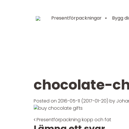
Presentförpackningar
Bygg d
Huvudnavigering
chocolate-c
Posted on
2016-05-11
(2017-01-20)
by
Joha
Post navigatio
Presentförpackning kopp och fat
Lämna ett svar