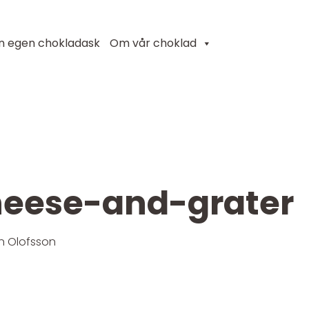
in egen chokladask
Om vår choklad
heese-and-grater
n Olofsson
n