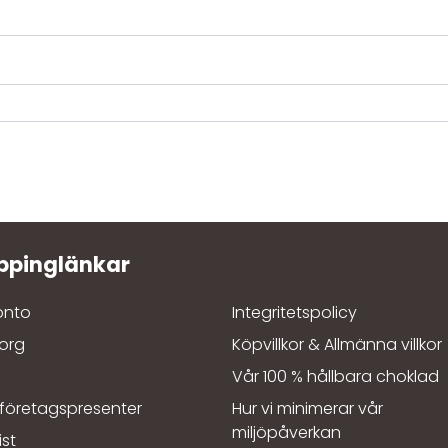
konto
Integritetspolicy
org
Köpvillkor & Allmänna villkor
a
Vår 100 % hållbara choklad
 företagspresenter
Hur vi minimerar vår
miljöpåverkan
ist