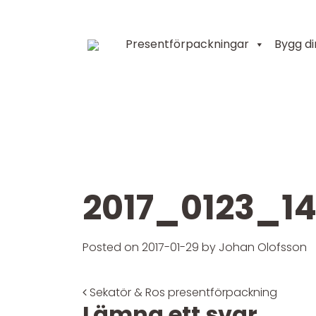
Presentförpackningar
Bygg d
Huvudnavigering
2017_0123_14
Posted on
2017-01-29
by
Johan Olofsson
Post navigatio
Sekatör & Ros presentförpackning
Lämna ett svar