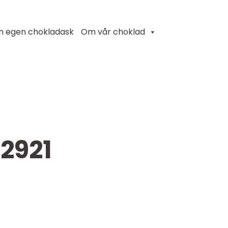
in egen chokladask
Om vår choklad
2921
n