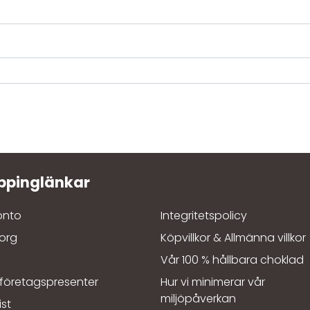
konto
Integritetspolicy
org
Köpvillkor & Allmänna villkor
a
Vår 100 % hållbara choklad
 företagspresenter
Hur vi minimerar vår
miljöpåverkan
ist