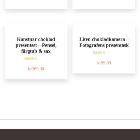
av 5
av 5
Konstnär choklad
Liten chokladkamera –
presentset – Pensel,
Fotografens presentask
färgtub & sax
Betygsatt
kr
99.00
4.80
Betygsatt
av 5
kr
269.00
5.00
av 5