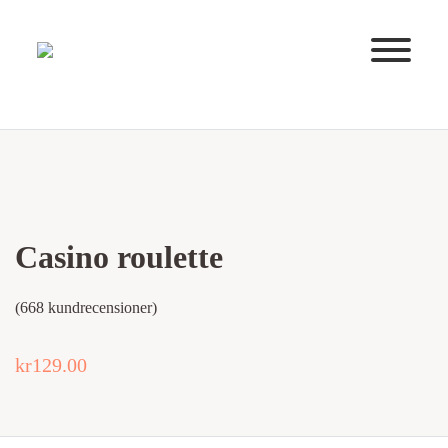
Huvudnavigering
Casino roulette
(
668
kundrecensioner)
kr
129.00