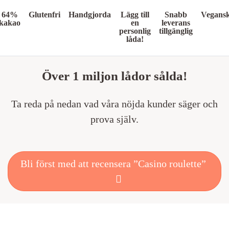
64%
Glutenfri
Handgjorda
Lägg till
Snabb
Vegans
kakao
en
leverans
personlig
tillgänglig
låda!
Över 1 miljon lådor sålda!
Ta reda på nedan vad våra nöjda kunder säger och
prova själv.
Bli först med att recensera ”Casino roulette”