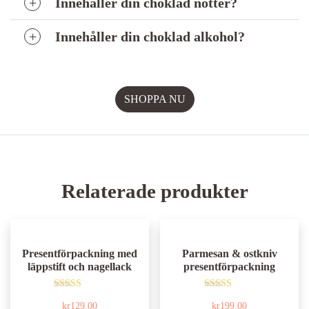
Innehåller din choklad nötter?
Innehåller din choklad alkohol?
Relaterade produkter
Presentförpackning med
Parmesan & ostkniv
läppstift och nagellack
presentförpackning
Betygsatt
Betygsatt
kr
129.00
kr
199.00
5.00
5.00