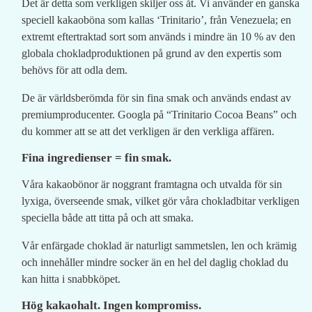
Det är detta som verkligen skiljer oss åt. Vi använder en ganska
speciell kakaoböna som kallas ‘Trinitario’, från Venezuela; en
extremt eftertraktad sort som används i mindre än 10 % av den
globala chokladproduktionen på grund av den expertis som
behövs för att odla dem.
De är världsberömda för sin fina smak och används endast av
premiumproducenter. Googla på “Trinitario Cocoa Beans” och
du kommer att se att det verkligen är den verkliga affären.
Fina ingredienser = fin smak.
Våra kakaobönor är noggrant framtagna och utvalda för sin
lyxiga, överseende smak, vilket gör våra chokladbitar verkligen
speciella både att titta på och att smaka.
Vår enfärgade choklad är naturligt sammetslen, len och krämig
och innehåller mindre socker än en hel del daglig choklad du
kan hitta i snabbköpet.
Hög kakaohalt. Ingen kompromiss.