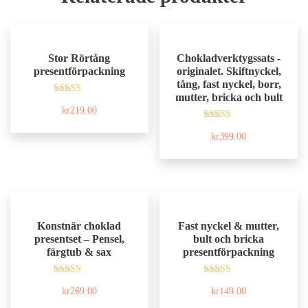
Stor Rörtång
Chokladverktygssats -
presentförpackning
originalet. Skiftnyckel,
tång, fast nyckel, borr,
mutter, bricka och bult
Betygsatt
kr
219.00
5.00
av 5
Betygsatt
kr
399.00
4.97
av 5
Konstnär choklad
Fast nyckel & mutter,
presentset – Pensel,
bult och bricka
färgtub & sax
presentförpackning
Betygsatt
Betygsatt
kr
269.00
kr
149.00
5.00
5.00
av 5
av 5