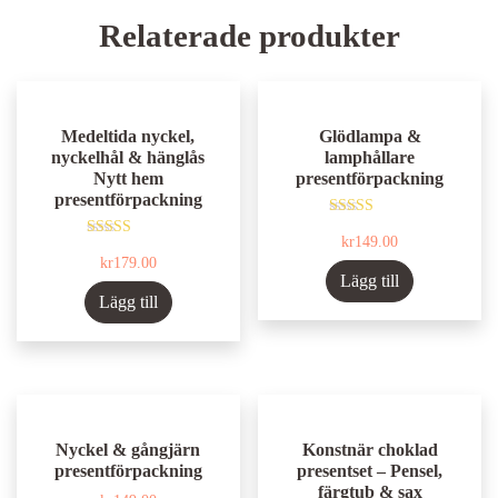
Relaterade produkter
Medeltida nyckel,
Glödlampa &
nyckelhål & hänglås
lamphållare
Nytt hem
presentförpackning
presentförpackning
Betygsatt
kr
149.00
5.00
Betygsatt
av 5
kr
179.00
5.00
av 5
Lägg till
Lägg till
Nyckel & gångjärn
Konstnär choklad
presentförpackning
presentset – Pensel,
färgtub & sax