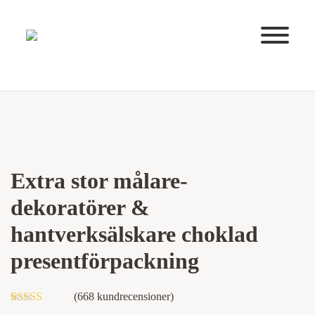
Huvudnavigering
Extra stor målare-
dekoratörer &
hantverksälskare choklad
presentförpackning
(
668
kundrecensioner)
Betygsatt
1