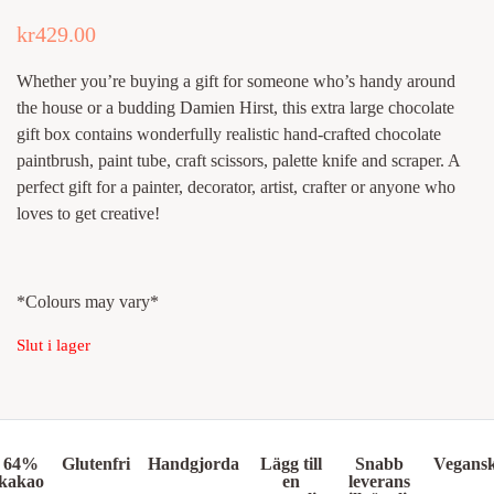
5.00
av 5
kr
429.00
baserat på
kundrecension
Whether you’re buying a gift for someone who’s handy around
the house or a budding Damien Hirst, this extra large chocolate
gift box contains wonderfully realistic hand-crafted chocolate
paintbrush, paint tube, craft scissors, palette knife and scraper. A
perfect gift for a painter, decorator, artist, crafter or anyone who
loves to get creative!
*Colours may vary*
Slut i lager
64%
Glutenfri
Handgjorda
Lägg till
Snabb
Vegans
kakao
en
leverans