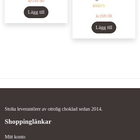
kr
149.00
Lägg till
Betygsatt
kr
269.00
5.00
av 5
Lägg till
Stolta leverantörer av otrolig choklad sedan 2014.
Mitt konto