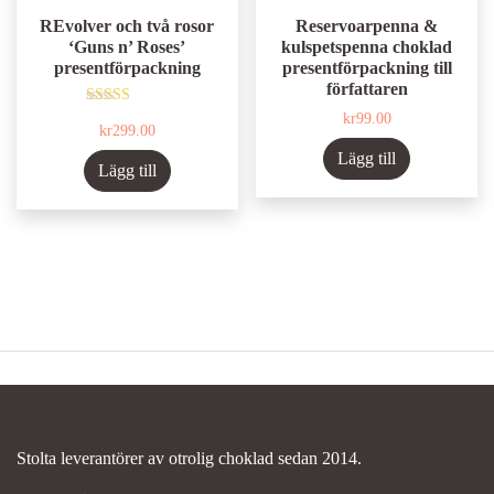
REvolver och två rosor
Reservoarpenna &
‘Guns n’ Roses’
kulspetspenna choklad
presentförpackning
presentförpackning till
författaren
Betygsatt
kr
99.00
kr
299.00
5.00
av 5
Lägg till
Lägg till
Stolta leverantörer av otrolig choklad sedan 2014.