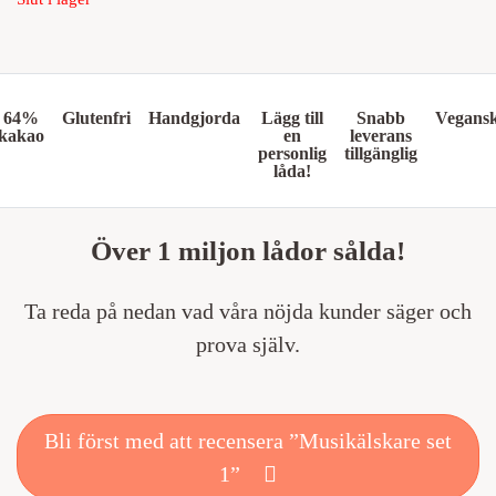
64%
Glutenfri
Handgjorda
Lägg till
Snabb
Vegans
kakao
en
leverans
personlig
tillgänglig
låda!
Över 1 miljon lådor sålda!
Ta reda på nedan vad våra nöjda kunder säger och
prova själv.
Bli först med att recensera ”Musikälskare set
1”