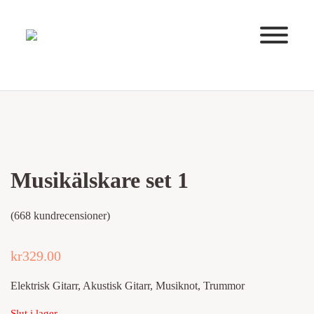
Huvudnavigering
Musikälskare set 1
(
668
kundrecensioner)
kr
329.00
Elektrisk Gitarr, Akustisk Gitarr, Musiknot, Trummor
Slut i lager