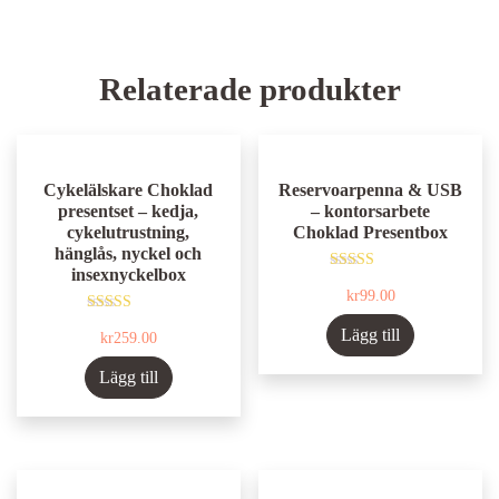
Relaterade produkter
Cykelälskare Choklad
Reservoarpenna & USB
presentset – kedja,
– kontorsarbete
cykelutrustning,
Choklad Presentbox
hänglås, nyckel och
insexnyckelbox
Betygsatt
kr
99.00
5.00
av 5
Betygsatt
Lägg till
kr
259.00
4.71
av 5
Lägg till