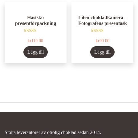
Hästsko
Liten chokladkamera –
presentförpackning
Fotografens presentask
Betygsatt
Betygsatt
kr
119.00
kr
99.00
5.00
4.80
av 5
av 5
Lägg till
Lägg till
Stolta leverantörer av otrolig choklad sedan 2014.