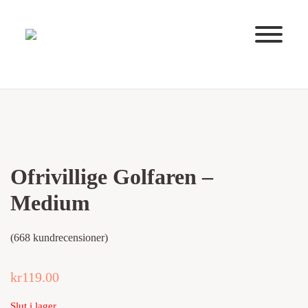
Huvudnavigering
Ofrivillige Golfaren –
Medium
(
668
kundrecensioner)
kr
119.00
Slut i lager