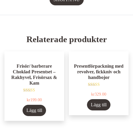
Relaterade produkter
Frisör/ barberare
Presentförpackning med
Choklad Presentset –
revolver, fickkniv och
Rakhyvel, Frisörsax &
handbojor
Kam
Betygsatt
kr
329.00
5.00
Betygsatt
av 5
kr
199.00
5.00
av 5
Lägg till
Lägg till