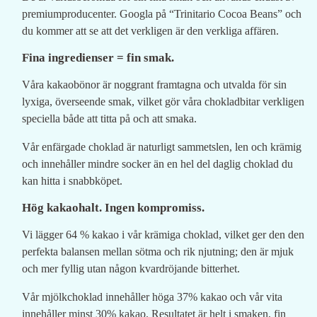
premiumproducenter. Googla på “Trinitario Cocoa Beans” och
du kommer att se att det verkligen är den verkliga affären.
Fina ingredienser = fin smak.
Våra kakaobönor är noggrant framtagna och utvalda för sin
lyxiga, överseende smak, vilket gör våra chokladbitar verkligen
speciella både att titta på och att smaka.
Vår enfärgade choklad är naturligt sammetslen, len och krämig
och innehåller mindre socker än en hel del daglig choklad du
kan hitta i snabbköpet.
Hög kakaohalt. Ingen kompromiss.
Vi lägger 64 % kakao i vår krämiga choklad, vilket ger den den
perfekta balansen mellan sötma och rik njutning; den är mjuk
och mer fyllig utan någon kvardröjande bitterhet.
Vår mjölkchoklad innehåller höga 37% kakao och vår vita
innehåller minst 30% kakao. Resultatet är helt i smaken, fin