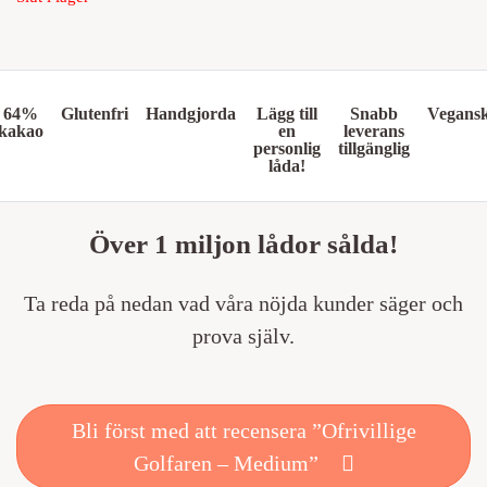
64%
Glutenfri
Handgjorda
Lägg till
Snabb
Vegans
kakao
en
leverans
personlig
tillgänglig
låda!
Över 1 miljon lådor sålda!
Ta reda på nedan vad våra nöjda kunder säger och
prova själv.
Bli först med att recensera ”Ofrivillige
Golfaren – Medium”