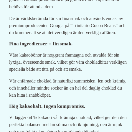
behövs för att odla dem.
De är världsberömda för sin fina smak och används endast av
premiumproducenter. Googla på “Trinitario Cocoa Beans” och
du kommer att se att det verkligen är den verkliga affären.
Fina ingredienser = fin smak.
Våra kakaobönor är noggrant framtagna och utvalda för sin
lyxiga, överseende smak, vilket gör våra chokladbitar verkligen
speciella både att titta på och att smaka.
Vår enfärgade choklad är naturligt sammetslen, len och krämig
och innehåller mindre socker än en hel del daglig choklad du
kan hitta i snabbköpet.
Hög kakaohalt. Ingen kompromiss.
Vi lägger 64 % kakao i vår krämiga choklad, vilket ger den den
perfekta balansen mellan sötma och rik njutning; den är mjuk
och mer fyllig utan någon kvardröjande bitterhet.