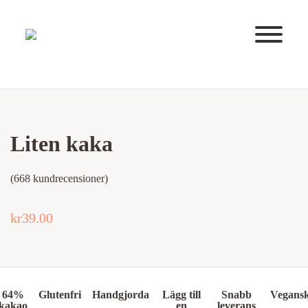
Huvudnavigering
Liten kaka
(
668
kundrecensioner)
kr
39.00
64%
Glutenfri
Handgjorda
Lägg till
Snabb
Vegans
kakao
en
leverans