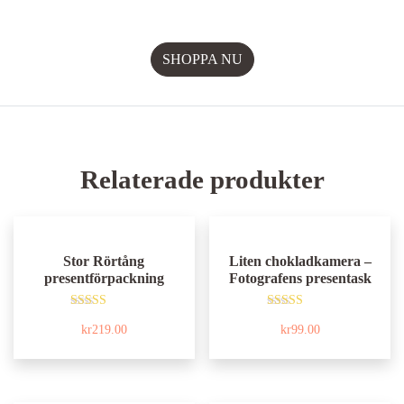
Relaterade produkter
Stor Rörtång
Liten chokladkamera –
presentförpackning
Fotografens presentask
Betygsatt
Betygsatt
kr
219.00
kr
99.00
5.00
4.80
av 5
av 5