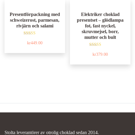
Presentförpackning med
Elektriker choklad
schweizerost, parmesan,
presentset – glödlampa
rivjärn och salami
fot, fast nyckel,
skruvmejsel, borr,
mutter och bult
Betygsatt
kr
449.00
5.00
av 5
Betygsatt
kr
379.00
5.00
av 5
Stolta leverantörer av otrolig choklad sedan 2014.