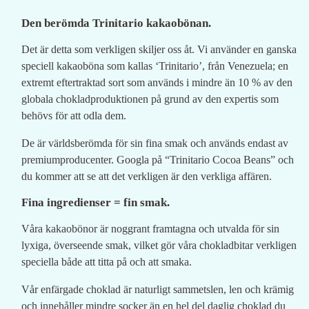
Den berömda Trinitario kakaobönan.
Det är detta som verkligen skiljer oss åt. Vi använder en ganska
speciell kakaoböna som kallas ‘Trinitario’, från Venezuela; en
extremt eftertraktad sort som används i mindre än 10 % av den
globala chokladproduktionen på grund av den expertis som
behövs för att odla dem.
De är världsberömda för sin fina smak och används endast av
premiumproducenter. Googla på “Trinitario Cocoa Beans” och
du kommer att se att det verkligen är den verkliga affären.
Fina ingredienser = fin smak.
Våra kakaobönor är noggrant framtagna och utvalda för sin
lyxiga, överseende smak, vilket gör våra chokladbitar verkligen
speciella både att titta på och att smaka.
Vår enfärgade choklad är naturligt sammetslen, len och krämig
och innehåller mindre socker än en hel del daglig choklad du