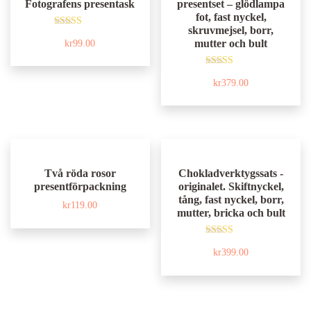
Fotografens presentask
presentset – glödlampa
fot, fast nyckel,
skruvmejsel, borr,
Betygsatt
mutter och bult
kr
99.00
4.80
av 5
Betygsatt
kr
379.00
5.00
av 5
Två röda rosor
Chokladverktygssats -
presentförpackning
originalet. Skiftnyckel,
tång, fast nyckel, borr,
kr
119.00
mutter, bricka och bult
Betygsatt
kr
399.00
4.97
av 5