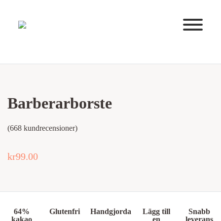
Huvudnavigering
Barberarborste
(
668
kundrecensioner)
kr
99.00
64%
Glutenfri
Handgjorda
Lägg till
Snabb
kakao
en
leverans