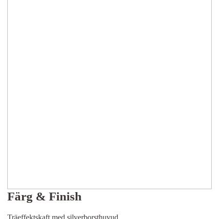
Färg & Finish
Träeffektskaft med silverborsthuvud