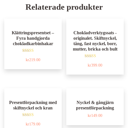
Relaterade produkter
Klättringspresentset –
Chokladverktygssats -
Fyra handgjorda
originalet. Skiftnyckel,
chokladkarbinhakar
tång, fast nyckel, borr,
mutter, bricka och bult
Betygsatt
kr
219.00
5.00
Betygsatt
av 5
kr
399.00
4.97
av 5
Presentförpackning med
Nyckel & gångjärn
skiftnyckel och kran
presentförpackning
kr
149.00
Betygsatt
kr
179.00
5.00