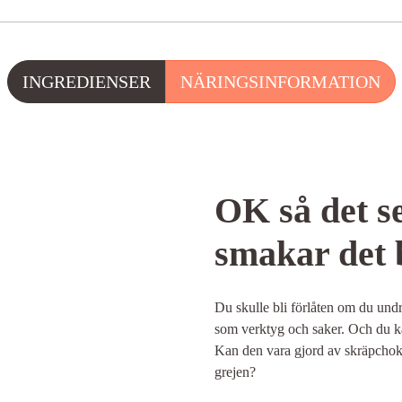
INGREDIENSER
NÄRINGSINFORMATION
OK så det s
smakar det 
Du skulle bli förlåten om du undr
som verktyg och saker. Och du kan
Kan den vara gjord av skräpchokl
grejen?