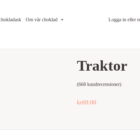
chokladask
Om vår choklad
Logga in eller r
Traktor
(
668
kundrecensioner)
kr
69.00