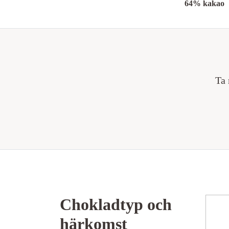
64% kakao
Ta 
Chokladtyp och
härkomst