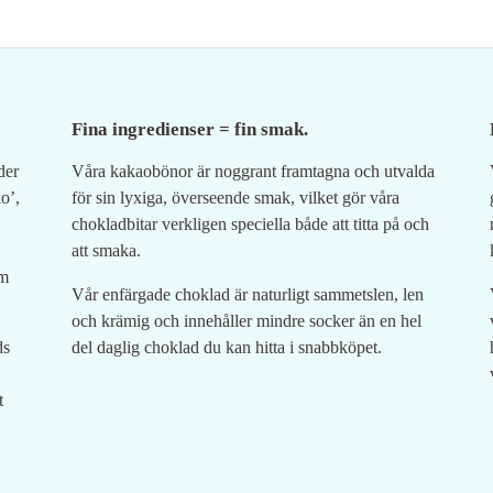
Fina ingredienser = fin smak.
der
Våra kakaobönor är noggrant framtagna och utvalda
o’,
för sin lyxiga, överseende smak, vilket gör våra
chokladbitar verkligen speciella både att titta på och
att smaka.
om
Vår enfärgade choklad är naturligt sammetslen, len
och krämig och innehåller mindre socker än en hel
ds
del daglig choklad du kan hitta i snabbköpet.
t