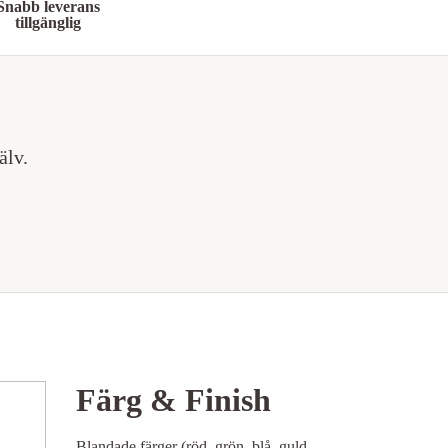
Snabb leverans
tillgänglig
älv.
Färg & Finish
Blandade färger (röd, grön, blå, guld,