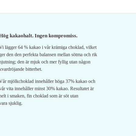
Hög kakaohalt. Ingen kompromiss.
Vi lägger 64 % kakao i vår krämiga choklad, vilket
ger den den perfekta balansen mellan sötma och rik
njutning; den är mjuk och mer fyllig utan någon
kvardröjande bitterhet.
Vår mjölkchoklad innehåller höga 37% kakao och
vår vita innehåller minst 30% kakao. Resultatet är
helt i smaken, fin choklad som är söt utan
vara sjuklig.