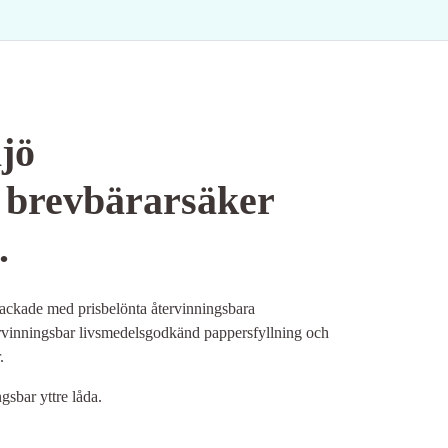
jö
 brevbärarsäker
.
ackade med prisbelönta återvinningsbara
rvinningsbar livsmedelsgodkänd pappersfyllning och
.
ngsbar yttre låda.